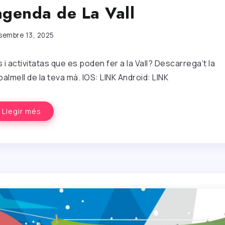
agenda de La Vall
sembre 13, 2025
 i activitatas que es poden fer a la Vall? Descarrega’t la
palmell de la teva mà. IOS: LINK Android: LINK
Llegir més