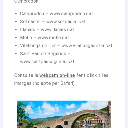
Camprodon:
Camprodon –
www.camprodon.cat
Setcases –
www.setcases.cat
Llanars –
www.llanars.cat
Molló –
www.mollo.cat
Vilallonga de Ter –
www.vilallongadeter.cat
Sant Pau de Segúries –
www.santpauseguries.cat
Consulta la
webcam on-line
fent click a les
imatges (no apte per Safari)