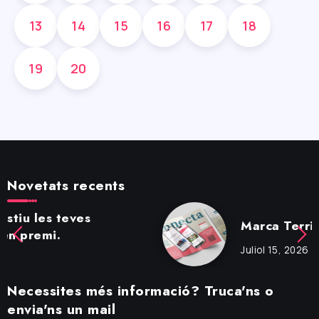
13
14
15
16
17
18
19
20
Novetats recents
Marca Territori
Juliol 15, 2026
Necessites més informació? Truca'ns o
envia'ns un mail