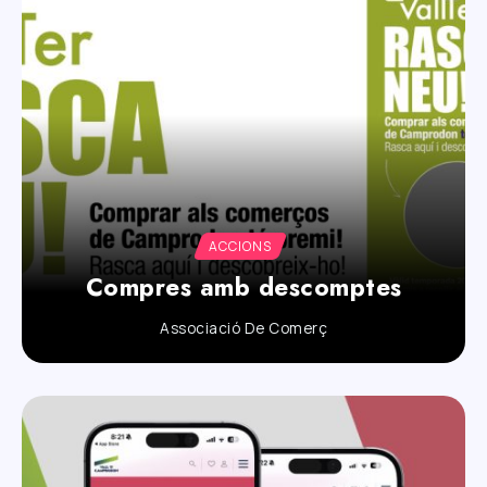
ACCIONS
Compres amb descomptes
Associació De Comerç