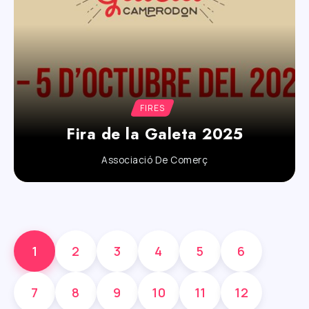
FIRES
Fira de la Galeta 2025
Associació De Comerç
1
2
3
4
5
6
7
8
9
10
11
12