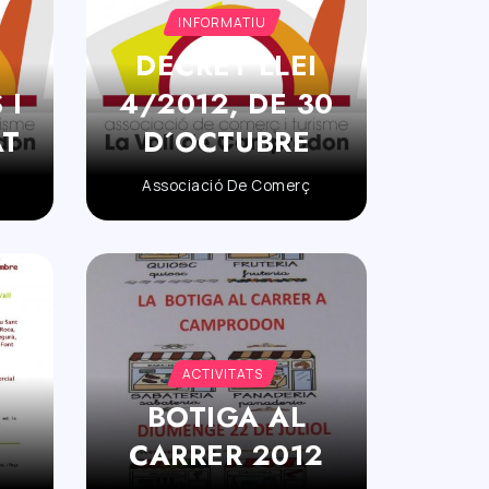
INFORMATIU
DECRET LLEI
 I
4/2012, DE 30
AT
D´OCTUBRE
Associació De Comerç
ACTIVITATS
BOTIGA AL
CARRER 2012