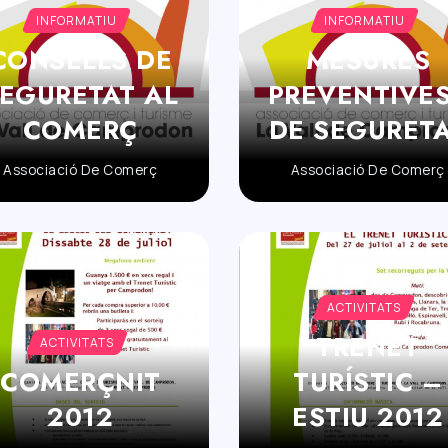
INFORMATIU
INFORMATIU
CONSELLS DE
MESURES
EGURETAT AL
PREVENTIVES
COMERÇ
DE SEGURET
Associació De Comerç
Associació De Comerç
ACTIVITATS
TRENET
ACTIVITATS
COMERÇNIT
TURÍSTIC –
2012
ESTIU 2012