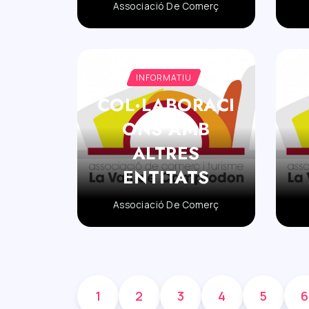
Associació De Comerç
INFORMATIU
COL·LABORACI
ONS AMB
ALTRES
ENTITATS
Associació De Comerç
1
2
3
4
5
6