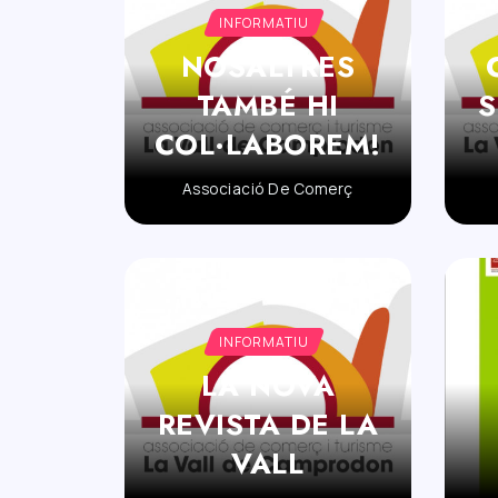
INFORMATIU
NOSALTRES
TAMBÉ HI
S
COL·LABOREM!
Associació De Comerç
INFORMATIU
LA NOVA
REVISTA DE LA
VALL