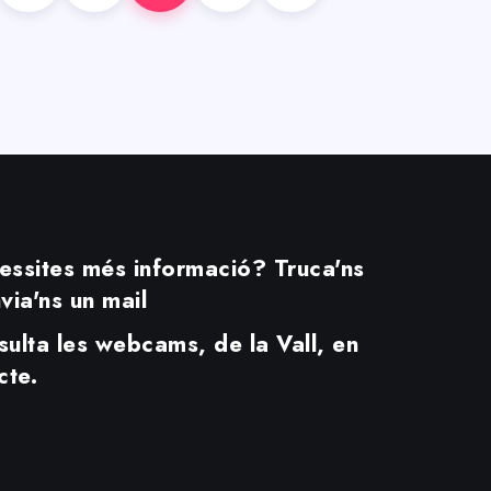
ssites més informació? Truca'ns
via'ns un mail
Durant tot
Marca
ulta les webcams, de la Vall, en
l´estiu les
Territori
cte.
teves
Juliol 15, 2026
compres
tenen
premi.
Juliol 24,