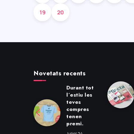
19
20
Novetats recents
tiga al
Durant tot
rrer –
l´estiu les
tiu ’26
teves
compres
iol 7, 2026
tenen
premi.
Juliol 24,