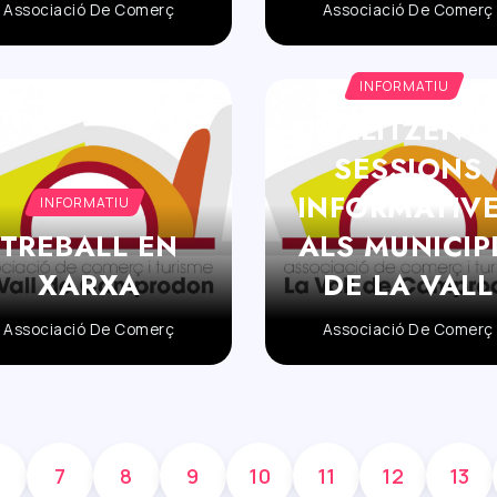
Associació De Comerç
Associació De Comerç
INFORMATIU
FINALITZEN L
SESSIONS
INFORMATIV
INFORMATIU
TREBALL EN
ALS MUNICIP
XARXA
DE LA VALL
Associació De Comerç
Associació De Comerç
7
8
9
10
11
12
13