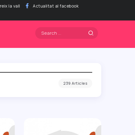
eix la vall
Actualitat al facebook
239 Articles