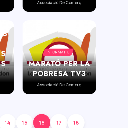
Associació De Comerç
ES
ES
INFORMATIU
IS
MARATÓ PER LA
POBRESA TV3
Associació De Comerç
14
15
16
17
18