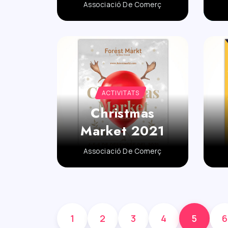
Associació De Comerç
ACTIVITATS
Christmas
Market 2021
Associació De Comerç
1
2
3
4
5
6