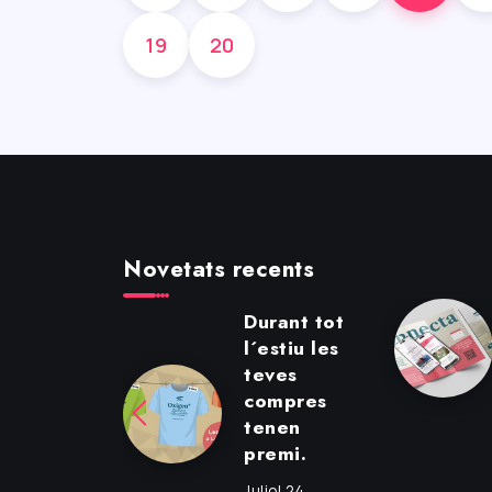
19
20
Novetats recents
tiga al
Durant tot
rrer –
l´estiu les
tiu ’26
teves
compres
iol 7, 2026
tenen
premi.
Juliol 24,