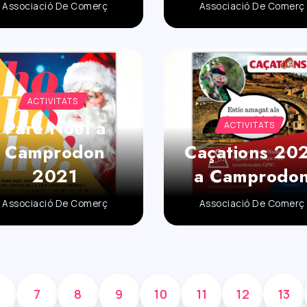
Associació De Comerç
Associació De Comerç
ACTIVITATS
Pare Noel a
ACTIVITATS
Camprodon
Caçations 20
2021
a Camprodo
Associació De Comerç
Associació De Comerç
7
8
9
10
11
12
13