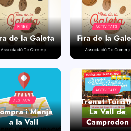
FIRES
ACTIVITATS
ra de la Galeta
Fira de la Gal
Associació De Comerç
Associació De Comerç
ACTIVITATS
Trenet Turíst
DESTACAT
ompra i Menja
La Vall de
a la Vall
Camprodon