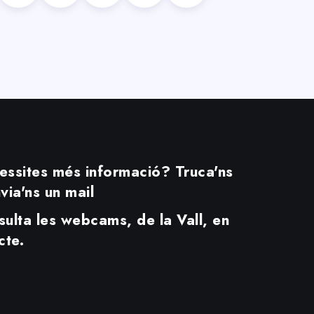
ssites més informació? Truca'ns
via'ns un mail
Durant tot
Marca
ulta les webcams, de la Vall, en
l´estiu les
Territori
cte.
teves
Juliol 15, 2026
compres
tenen
premi.
Juliol 24,