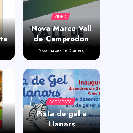
VIDEO
Nova Marca Vall
eta
de Camprodon
Associació De Comerç
ic
ACTIVITATS
Pista de gel a
Llanars