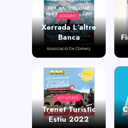
ACCIONS
Xerrada L´altre
Banca
Fi
Associació De Comerç
ACTIVITATS
Trenet Turístic
C
Estiu 2022