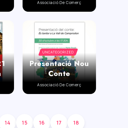
Associació De Comerç
UNCATEGORIZED
21
Presentació Nou
n
Conte
Associació De Comerç
14
15
16
17
18